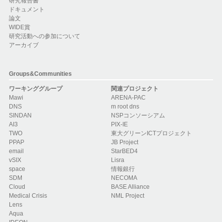
研究報告書
ドキュメント
論文
WIDE賞
研究活動への参加について
アーカイブ
Groups&Communities
ワーキンググループ
関連プロジェクト
Mawi
ARENA-PAC
DNS
m root dns
SINDAN
NSPコンソーシアム
AI3
PIX-IE
TWO
東大グリーンICTプロジェクト
PPAP
JB Project
email
StarBED4
vSIX
Lisra
space
情報銀行
SDM
NECOMA
Cloud
BASE Alliance
Medical Crisis
NML Project
Lens
Aqua