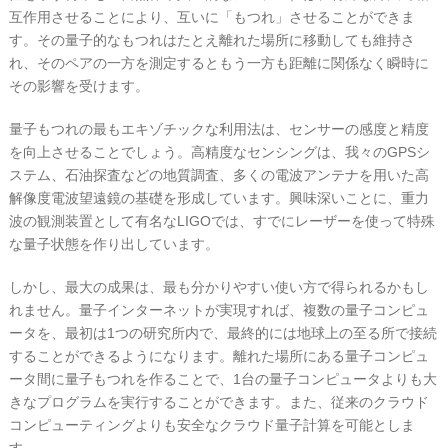
互作用させることにより、互いに「もつれ」させることができま
す。その量子的なもつれはたとえ離れた場所に移動しても維持さ
れ、そのペアの一方を測定するともう一方も距離に関係なく瞬時に
その影響を受けます。
量子もつれの最もエキゾチックな利用法は、センサーの感度と精度
を向上させることでしょう。高精度なセンシングは、我々のGPSシ
ステム、石油探査などの地質調査、多くの電波アンテナを用いた高
解像度電波望遠鏡の基礎を形成しています。興味深いことに、重力
波の観測装置として有名なLIGOでは、すでにレーザーを使って特殊
な量子状態を作り出しています。
しかし、最大の成果は、最も分かりやすい使い方で得られるかもし
れません。量子インターネットが実現すれば、複数の量子コンピュ
ータを、最初は1つの研究所内で、最終的には地球上の至る所で接続
することができるようになります。離れた場所にある量子コンピュ
ータ間に量子もつれを作ることで、1台の量子コンピュータよりも大
きなプログラムを実行することができます。また、従来のクラウド
コンピューティングよりも安全なクラウド量子計算を可能としま
す。