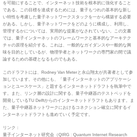
を可能にすることで、インターネット技術を根本的に強化すること
である。この目標を達成するためには、量子もつれの基本的な新し
い特性を考慮した量子ネットワークスタックを一から構築する必要
がある。しかし、量子ネットワークをどのように構成し、利用し、
管理するかについては、実用的な提案がなされていない。この文書
では、量子インターネットのフレームワークと基本的なアーキテク
チャの原理を紹介する。これは、一般的なガイダンスや一般的な興
味を目的としているが、物理学者とネットワークの専門家の間で議
論するための基礎となるものでもある。
このドラフトには、Rodney Van Meterと永山翔太が共著者として参
加しています。その他にも、「量子インターネットのアプリケーシ
ョンとユースケース」と題するインターネットドラフトを執筆中で
す。また、リンク層の設計に関する、量子中継器のテストベッドを
開発しているTU Delftからのインターネットドラフトもあります。ま
た、量子中継器ネットワークにおけるコネクション確立に関するイ
ンターネットドラフトも進めていく予定です。
リンク：
量子インターネット研究会（QIRG : Quantum Internet Research