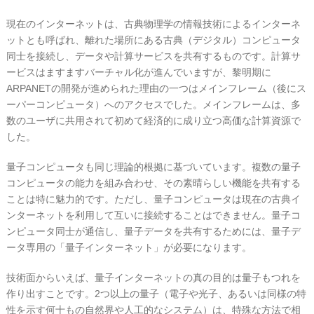
現在のインターネットは、古典物理学の情報技術によるインターネ
ットとも呼ばれ、離れた場所にある古典（デジタル）コンピュータ
同士を接続し、データや計算サービスを共有するものです。計算サ
ービスはますますバーチャル化が進んでいますが、黎明期に
ARPANETの開発が進められた理由の一つはメインフレーム（後にス
ーパーコンピュータ）へのアクセスでした。メインフレームは、多
数のユーザに共用されて初めて経済的に成り立つ高価な計算資源で
した。
量子コンピュータも同じ理論的根拠に基づいています。複数の量子
コンピュータの能力を組み合わせ、その素晴らしい機能を共有する
ことは特に魅力的です。ただし、量子コンピュータは現在の古典イ
ンターネットを利用して互いに接続することはできません。量子コ
ンピュータ同士が通信し、量子データを共有するためには、量子デ
ータ専用の「量子インターネット」が必要になります。
技術面からいえば、量子インターネットの真の目的は量子もつれを
作り出すことです。2つ以上の量子（電子や光子、あるいは同様の特
性を示す何十もの自然界や人工的なシステム）は、特殊な方法で相