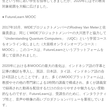
生という特に若い学生を指導してきましたが、2020年にはその教育
対象範囲を大幅に広げました。
● FutureLearn MOOC
2017年10月、WIDEプロジェクトメンバーのRodney Van Meterと佐
藤貴彦は、同じくWIDEプロジェクトメンバーの大川恵子と協力して
「Understanding Quantum Computers」（UQC）という学習コース
をオンライン化しました（大規模オンラインオープンコース：
MOOC）。このコースは、FutureLearnというプラットフォームを
通じて提供されました。
2020年における本MOOCの最大の進化は、インドネシア語の字幕と
記事の翻訳を導入し、英語、日本語、タイ語、インドネシア語の合
計4言語としたことです。また、多くのMOOCプラットフォームは、
教授やその他の専門家による1時間の講義で構成され、多くが講義室
で録画された動画を配信するだけの分かりやすさや魅力もない受動
的なものですが、FutureLearnは、受講生のために、インタラクティ
ブ性と、音声や映像の高いプロダクションバリューを重視していま
す。