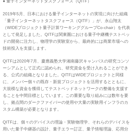
● 量子インターネットタスクフォース（QITF）
2019年5月、日本における量子インターネットの実現に向けた組織
「量子インターネットタスクフォース（QITF）」が、永山翔太
（WIDEプロジェクト量子計算ワーキンググループCo-chair）を代表
として発足しました。QITFは関東圏における量子中継機テストベッ
ドの開発に注力し、物理学の実験室から、最終的には商業市場への
技術投入を支援します。
QITFは2020年7月、慶應義塾大学湘南藤沢キャンパスの研究コンソ
ーシアムとして正式に認められ、研究資金を受け入れることができ
る、公式の組織となりました。QITFはWIDEプロジェクトと同様
に、メンバー個々の既存・新規プロジェクトを活用するとともに、
大規模な資金を獲得してテストベッドネットワークの整備を支援す
ることを中間目標としています。この重要な取り組みには数年を要
し、拠点間のダークファイバーの使用や大量の実験用インフラのカ
スタム構築が必要となります。
QITFは、個々のデバイスの理論・実験物理学、それらのデバイスを
用いた量子中継器の設計、量子エラー訂正、量子情報理論、応用分