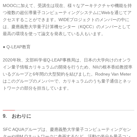
MOOCに加えて、受講生は現在、様々なアーキテクチャや機能を持
つ複数の超伝導量子コンピューティングシステムにWebを通じてア
クセスすることができます。WIDEプロジェクトのメンバーの中に
は、慶應義塾大学量子計算機センター（KQCC）のメンバーとして
最高の環境を使って論文を発表している人もいます。
● Q-LEAP教育
2020年秋、文部科学省Q-LEAP事務局は、日本の大学向けのオンラ
イン量子情報カリキュラムの開発を行うため、NIIの根本香絵教授率
いるグループと6年間の大型契約を結びました。Rodney Van Meter
はこのグループのメンバーで、カリキュラムのうち量子通信とネッ
トワークの部分を担当しています。
9. おわりに
SFC AQUAグループは、慶應義塾大学量子コンピューティングセン
ターやIBM Qネットワークに参画するなど、活動の半分を量子コン