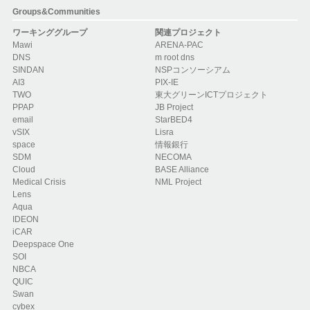
Groups&Communities
ワーキンググループ
関連プロジェクト
Mawi
ARENA-PAC
DNS
m root dns
SINDAN
NSPコンソーシアム
AI3
PIX-IE
TWO
東大グリーンICTプロジェクト
PPAP
JB Project
email
StarBED4
vSIX
Lisra
space
情報銀行
SDM
NECOMA
Cloud
BASE Alliance
Medical Crisis
NML Project
Lens
Aqua
IDEON
iCAR
Deepspace One
SOI
NBCA
QUIC
Swan
cybex