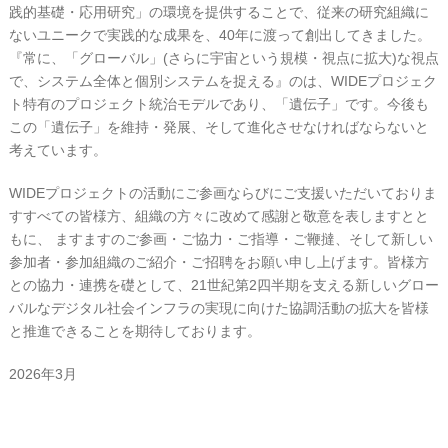
践的基礎・応用研究」の環境を提供することで、従来の研究組織に
ないユニークで実践的な成果を、40年に渡って創出してきました。
『常に、「グローバル」(さらに宇宙という規模・視点に拡大)な視点
で、システム全体と個別システムを捉える』のは、WIDEプロジェク
ト特有のプロジェクト統治モデルであり、「遺伝子」です。今後も
この「遺伝子」を維持・発展、そして進化させなければならないと
考えています。
WIDEプロジェクトの活動にご参画ならびにご支援いただいておりま
すすべての皆様方、組織の方々に改めて感謝と敬意を表しますとと
もに、 ますますのご参画・ご協力・ご指導・ご鞭撻、そして新しい
参加者・参加組織のご紹介・ご招聘をお願い申し上げます。皆様方
との協力・連携を礎として、21世紀第2四半期を支える新しいグロー
バルなデジタル社会インフラの実現に向けた協調活動の拡大を皆様
と推進できることを期待しております。
2026年3月