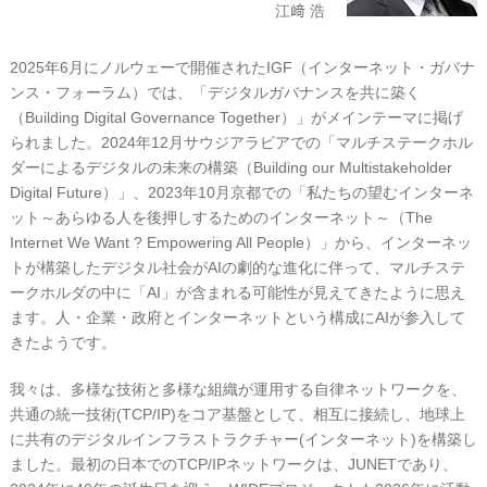
江﨑 浩
2025年6月にノルウェーで開催されたIGF（インターネット・ガバナ
ンス・フォーラム）では、「デジタルガバナンスを共に築く
（Building Digital Governance Together）」がメインテーマに掲げ
られました。2024年12月サウジアラビアでの「マルチステークホル
ダーによるデジタルの未来の構築（Building our Multistakeholder
Digital Future）」、2023年10月京都での「私たちの望むインターネ
ット～あらゆる人を後押しするためのインターネット～（The
Internet We Want ? Empowering All People）」から、インターネッ
トが構築したデジタル社会がAIの劇的な進化に伴って、マルチステ
ークホルダの中に「AI」が含まれる可能性が見えてきたように思え
ます。人・企業・政府とインターネットという構成にAIが参入して
きたようです。
我々は、多様な技術と多様な組織が運用する自律ネットワークを、
共通の統一技術(TCP/IP)をコア基盤として、相互に接続し、地球上
に共有のデジタルインフラストラクチャー(インターネット)を構築し
ました。最初の日本でのTCP/IPネットワークは、JUNETであり、