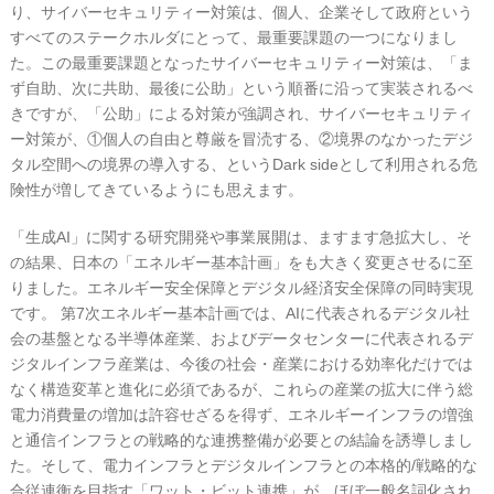
り、サイバーセキュリティー対策は、個人、企業そして政府という
すべてのステークホルダにとって、最重要課題の一つになりまし
た。この最重要課題となったサイバーセキュリティー対策は、「ま
ず自助、次に共助、最後に公助」という順番に沿って実装されるべ
きですが、「公助」による対策が強調され、サイバーセキュリティ
ー対策が、①個人の自由と尊厳を冒涜する、②境界のなかったデジ
タル空間への境界の導入する、というDark sideとして利用される危
険性が増してきているようにも思えます。
「生成AI」に関する研究開発や事業展開は、ますます急拡大し、そ
の結果、日本の「エネルギー基本計画」をも大きく変更させるに至
りました。エネルギー安全保障とデジタル経済安全保障の同時実現
です。 第7次エネルギー基本計画では、AIに代表されるデジタル社
会の基盤となる半導体産業、およびデータセンターに代表されるデ
ジタルインフラ産業は、今後の社会・産業における効率化だけでは
なく構造変革と進化に必須であるが、これらの産業の拡大に伴う総
電力消費量の増加は許容せざるを得ず、エネルギーインフラの増強
と通信インフラとの戦略的な連携整備が必要との結論を誘導しまし
た。そして、電力インフラとデジタルインフラとの本格的/戦略的な
合従連衡を目指す「ワット・ビット連携」が、ほぼ一般名詞化され