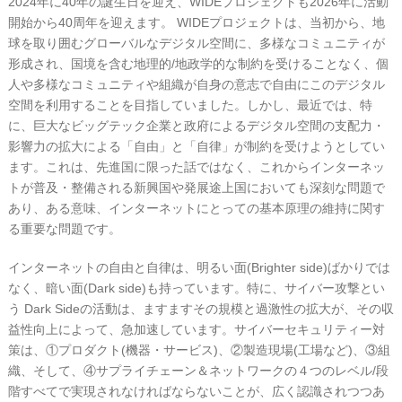
2024年に40年の誕生日を迎え、WIDEプロジェクトも2026年に活動
開始から40周年を迎えます。 WIDEプロジェクトは、当初から、地
球を取り囲むグローバルなデジタル空間に、多様なコミュニティが
形成され、国境を含む地理的/地政学的な制約を受けることなく、個
人や多様なコミュニティや組織が自身の意志で自由にこのデジタル
空間を利用することを目指していました。しかし、最近では、特
に、巨大なビッグテック企業と政府によるデジタル空間の支配力・
影響力の拡大による「自由」と「自律」が制約を受けようとしてい
ます。これは、先進国に限った話ではなく、これからインターネッ
トが普及・整備される新興国や発展途上国においても深刻な問題で
あり、ある意味、インターネットにとっての基本原理の維持に関す
る重要な問題です。
インターネットの自由と自律は、明るい面(Brighter side)ばかりでは
なく、暗い面(Dark side)も持っています。特に、サイバー攻撃とい
う Dark Sideの活動は、ますますその規模と過激性の拡大が、その収
益性向上によって、急加速しています。サイバーセキュリティー対
策は、①プロダクト(機器・サービス)、②製造現場(工場など)、③組
織、そして、④サプライチェーン＆ネットワークの４つのレベル/段
階すべてで実現されなければならないことが、広く認識されつつあ