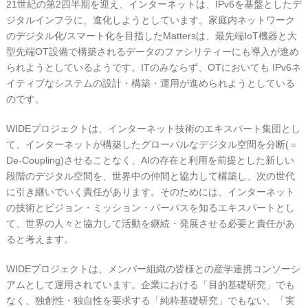
21世紀の第2四半期を迎え、インターネットは、IPv6を基盤としたデ
ジタルインフラに、進化しようとしています。家庭内ネットワーク
のデジタル化/スマート化を目指したMattersは、最先端IoT機器と大
型先端OT設備で構築されるデータのファシリティーにも導入が進め
られようとしているようです。ITのみならず、OTにおいても IPv6ネ
イティブなシステムの設計・構築・運用が進められようとしている
のです。
WIDEプロジェクトは、インターネット技術のエキスパート集団とし
て、インターネットが構築したグローバルなデジタル空間を分断(＝
De-Coupling)させることなく、AIの存在と利用を前提とした新しい
段階のデジタル空間を、世界中の仲間と協力して構築し、次の世代
に引き継いでいく責任があります。そのためには、インターネット
の技術とビジョン・ミッション・パーパスを知るエキスパートとし
て、世界の人々と協力して活動を継続・発展させる必要と責任があ
ると考えます。
WIDEプロジェクトは、メンバー組織の皆様との産学連携コンソーシ
アムとして運用されています。企業における「目的基礎研究」でも
なく、独創性・独自性を要求する「純粋基礎研究」でもない、「実