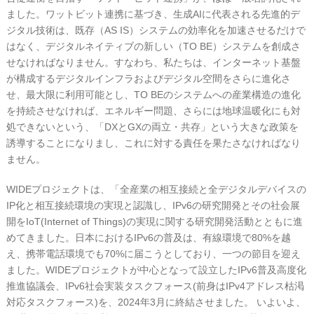
ました。ワットビット連携に基づき、生成AIに代表される先進的デ
ジタル技術は、既存（AS IS）システムの効率化を加速させるだけで
はなく、デジタルネイティブの新しい（TO BE）システムを創成さ
せなければなりません。すなわち、私たちは、インターネット基盤
が構成するデジタルインフラおよびデジタル空間をさらに進化さ
せ、最大限に利用可能とし、TO BEのシステムへの産業構造の進化
を持続させなければ、エネルギー問題、さらには地球温暖化にも対
処できないという、「DXとGXの両立・共存」という大きな政策を
誘導することになりまし、これに対する責任を果たさなければなり
ません。
WIDEプロジェクトは、「全産業の相互接続と全デジタルデバイスの
IP化と相互接続環境の実現と認識し、IPv6の研究開発とその社会展
開をIoT(Internet of Things)の実現に関する研究開発活動とともに進
めてきました。日本におけるIPv6の普及は、有線環境で80%を越
え、携帯電話環境でも70%に届こうとしており、一つの節目を迎え
ました。WIDEプロジェクトが中心となって設立したIPv6普及高度化
推進協議会、IPv6社会実装タスクフォース(前身はIPv4アドレス枯渇
対応タスクフォース)を、2024年3月に終結させました。 いよいよ、