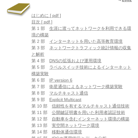
はじめに [ pdf ]
目次 [ pdf ]
第 1 部
生涯に渡ってネットワークを利用できる環
境の構築
第 2 部
インターネットを用いた高等教育環境
第 3 部
ネットワークトラフィック統計情報の収集
と解析
第 4 部
DNSの拡張および運用環境
第 5 部
ラベルスイッチ技術によるインターネット
構築実験
第 6 部
IP version 6
第 7 部
衛星通信によるネットワーク構築実験
第 8 部
マルチキャスト通信
第 9 部
Explicit Multicast
第 10 部
信頼性を有するマルチキャスト通信技術
第 11 部
公開鍵証明書を用いた利用者認証技術
第 12 部
自動車を含むインターネット環境の構築
第 13 部
実空間ネットワーク環境
第 14 部
移動体通信環境