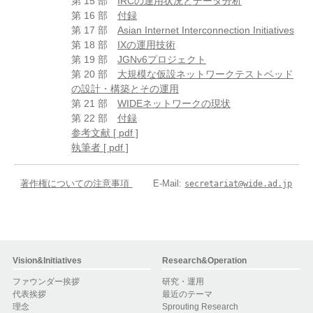
第 15 部
IRCの運用状況とデータ分析
第 16 部
付録
第 17 部
Asian Internet Interconnection Initiatives
第 18 部
IXの運用技術
第 19 部
JGNv6プロジェクト
第 20 部
大規模な仮設ネットワークテストベッド
の設計・構築とその運用
第 21 部
WIDEネットワークの現状
第 22 部
付録
参考文献 [ pdf ]
執筆者 [ pdf ]
著作権についての注意事項
E-Mail:
secretariat@wide.ad.jp
Vision&Initiatives
Research&Operation
ファウンダー挨拶
研究・運用
代表挨拶
最近のテーマ
理念
Sprouting Research