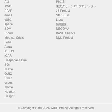
AI3
PIX-IE
TWO
東大グリーンICTプロジェクト
PPAP
JB Project
email
StarBED4
vSIX
Lisra
space
情報銀行
SDM
NECOMA
Cloud
BASE Alliance
Medical Crisis
NML Project
Lens
Aqua
IDEON
iCAR
Deepspace One
SOI
NBCA
QUIC
Swan
cybex
moCA
Netman
Delight
© Copyright 1988-2026 WIDE Project.All rights reserved.